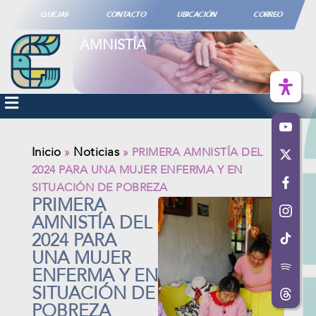
QUEJAS
CONTACTO
UBICACIÓN
CORREO
AMNISTÍA
Inicio
Noticias
»
»
PRIMERA AMNISTÍA DEL
2024 PARA UNA MUJER ENFERMA Y EN
SITUACIÓN DE POBREZA
PRIMERA
AMNISTÍA DEL
2024 PARA
UNA MUJER
ENFERMA Y EN
SITUACIÓN DE
POBREZA