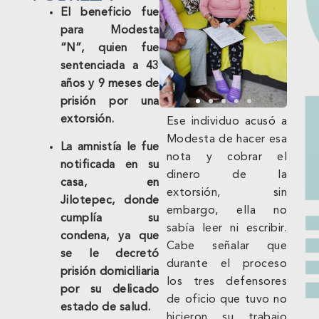
El beneficio fue
para Modesta
“N”, quien fue
sentenciada a 43
años y 9 meses de
prisión por una
extorsión.
Ese individuo acusó a
Modesta de hacer esa
La amnistía le fue
nota y cobrar el
notificada en su
dinero de la
casa, en
extorsión, sin
Jilotepec, donde
embargo, ella no
cumplía su
sabía leer ni escribir.
condena, ya que
Cabe señalar que
se le decretó
durante el proceso
prisión domiciliaria
los tres defensores
por su delicado
de oficio que tuvo no
estado de salud.
hicieron su trabajo