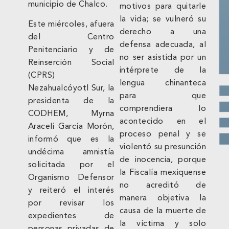
municipio de Chalco.
motivos para quitarle
la vida; se vulneró su
Este miércoles, afuera
derecho a una
del Centro
defensa adecuada, al
Penitenciario y de
no ser asistida por un
Reinserción Social
intérprete de la
(CPRS)
lengua chinanteca
Nezahualcóyotl Sur, la
para que
presidenta de la
comprendiera lo
CODHEM, Myrna
acontecido en el
Araceli García Morón,
proceso penal y se
informó que es la
violentó su presunción
undécima amnistía
de inocencia, porque
solicitada por el
la Fiscalía mexiquense
Organismo Defensor
no acreditó de
y reiteró el interés
manera objetiva la
por revisar los
causa de la muerte de
expedientes de
la víctima y solo
personas privadas de