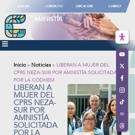
QUEJAS
CONTACTO
UBICACIÓN
CORREO
AMNISTÍA
Inicio
Noticias
»
»
LIBERAN A MUJER DEL
CPRS NEZA-SUR POR AMNISTÍA SOLICITADA
POR LA CODHEM
LIBERAN A
MUJER DEL
CPRS NEZA-
SUR POR
AMNISTÍA
SOLICITADA
POR LA