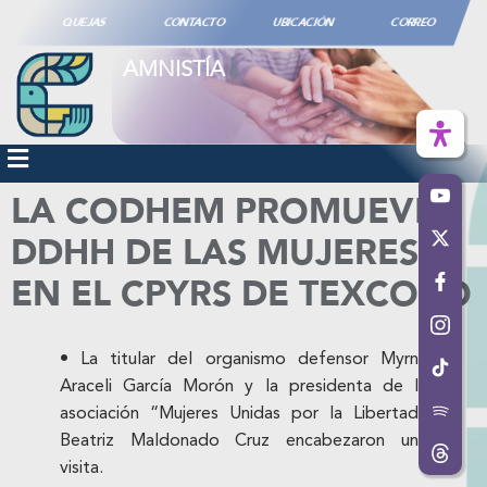
QUEJAS
CONTACTO
UBICACIÓN
CORREO
AMNISTÍA
LA CODHEM PROMUEVE
DDHH DE LAS MUJERES
EN EL CPYRS DE TEXCOCO
• La titular del organismo defensor Myrna
Araceli García Morón y la presidenta de la
asociación “Mujeres Unidas por la Libertad”
Beatriz Maldonado Cruz encabezaron una
visita.