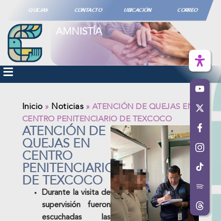
QUEJAS
CONTACTO
UBICACIÓN
CORREO
AMNISTÍA
Inicio
Noticias
»
»
ATENCIÓN DE QUEJAS EN
CENTRO PENITENCIARIO DE TEXCOCO
ATENCIÓN DE
QUEJAS EN
CENTRO
PENITENCIARIO
DE TEXCOCO
Durante la visita de
supervisión fueron
escuchadas las