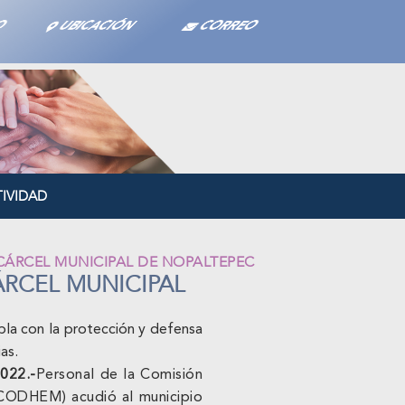
TO
UBICACIÓN
CORREO
IVIDAD
A CÁRCEL MUNICIPAL DE NOPALTEPEC
CÁRCEL MUNICIPAL
a con la protección y defensa
as.
022.-
Personal de la Comisión
CODHEM) acudió al municipio