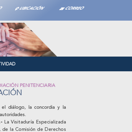
TO
UBICACIÓN
CORREO
IVIDAD
IACIÓN PENITENCIARIA
ACIÓN
 el diálogo, la concordia y la
 autoridades.
.-
La Visitaduría Especializada
d, de la Comisión de Derechos