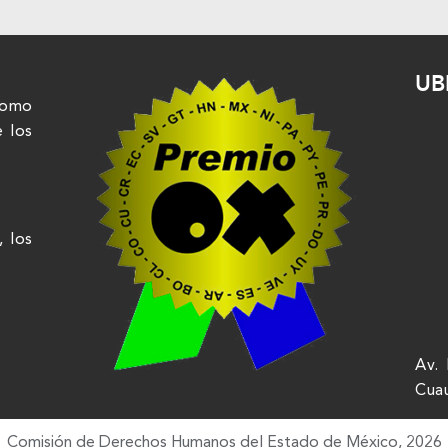
UB
nomo
e los
, los
Av. 
Cua
Comisión de Derechos Humanos del Estado de México, 2026