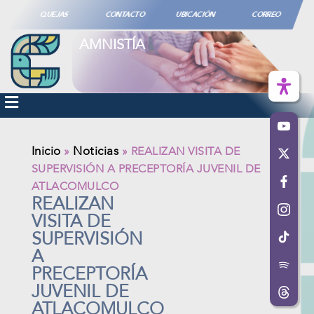
QUEJAS
CONTACTO
UBICACIÓN
CORREO
AMNISTÍA
Inicio
Noticias
»
»
REALIZAN VISITA DE
SUPERVISIÓN A PRECEPTORÍA JUVENIL DE
ATLACOMULCO
REALIZAN
VISITA DE
SUPERVISIÓN
A
PRECEPTORÍA
JUVENIL DE
ATLACOMULCO