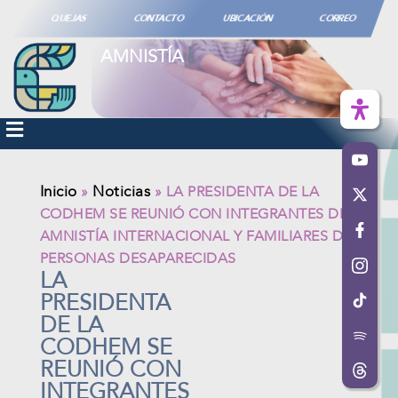
QUEJAS
CONTACTO
UBICACIÓN
CORREO
AMNISTÍA
Inicio
Noticias
»
»
LA PRESIDENTA DE LA
CODHEM SE REUNIÓ CON INTEGRANTES DE
AMNISTÍA INTERNACIONAL Y FAMILIARES DE
PERSONAS DESAPARECIDAS
LA
PRESIDENTA
DE LA
CODHEM SE
REUNIÓ CON
INTEGRANTES